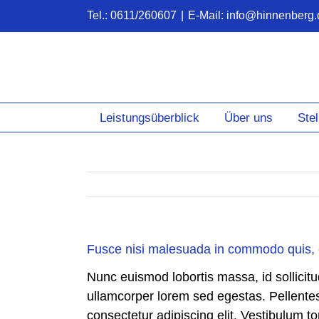
Zum
Tel.: 0611/260607
|
E-Mail: info@hinnenberg.
Inhalt
springen
Leistungsüberblick
Über uns
Ste
Fusce nisi malesuada in commodo quis, 
Nunc euismod lobortis massa, id sollicitud
ullamcorper lorem sed egestas. Pellentes
consectetur adipiscing elit. Vestibulum to