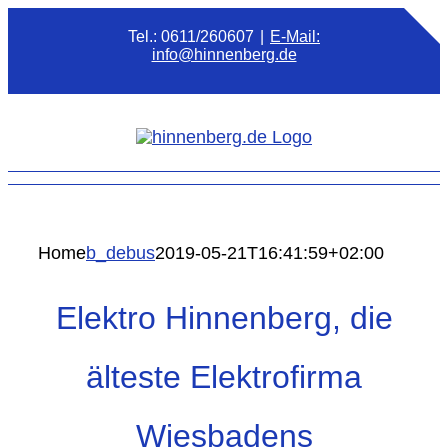
Zum
Tel.: 0611/260607
|
E-Mail:
Inhalt
info@hinnenberg.de
T
springen
S
Home
b_debus
2019-05-21T16:41:59+02:00
Elektro Hinnenberg, die
älteste Elektrofirma
Wiesbadens